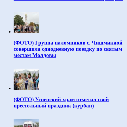
(ФОТО) Группа паломников с. Чишмикиой
совершила однодневную поездку по святым
местам Молдовы
(ФОТО) Успенский храм отметил свой
престольный праздник (курбан)