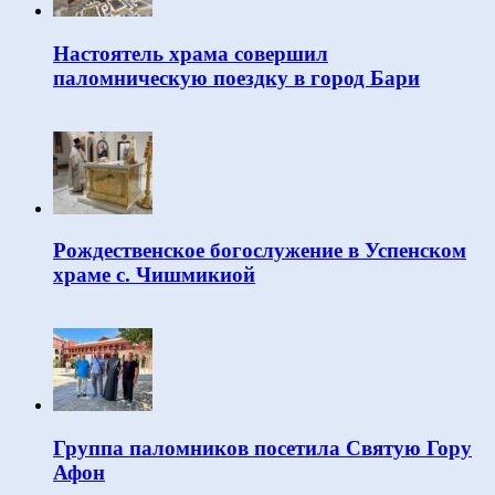
Настоятель храма совершил
паломническую поездку в город Бари
Рождественское богослужение в Успенском
храме с. Чишмикиой
Группа паломников посетила Святую Гору
Афон