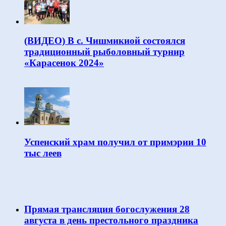
(ВИДЕО) В с. Чишмикиой состоялся
традиционный рыболовный турнир
«Карасенок 2024»
Успенский храм получил от примэрии 10
тыс леев
Прямая трансляция богослужения 28
августа в день престольного праздника