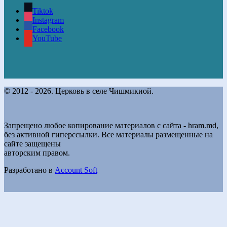
Tiktok
Instagram
Facebook
YouTube
© 2012 - 2026. Церковь в селе Чишмикиой.
Запрещено любое копирование материалов с сайта - hram.md,
без активной гиперссылки. Все материалы размещенные на
сайте защещены
авторским правом.
Разработано в
Account Soft