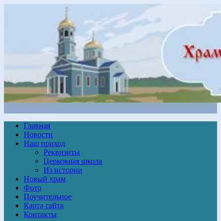
Главная
Новости
Наш приход
Реквизиты
Церковная школа
Из истории
Новый храм
Фото
Поучительное
Карта сайта
Контакты