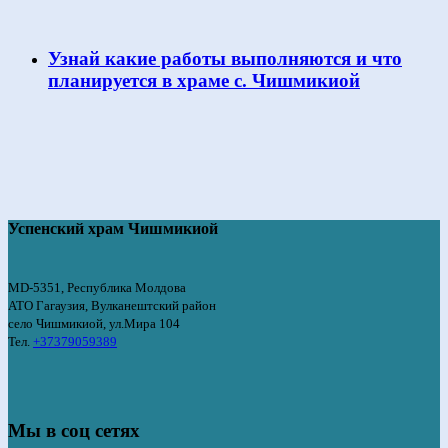
Узнай какие работы выполняются и что
планируется в храме с. Чишмикиой
Успенский храм Чишмикиой
MD-5351, Республика Молдова
АТО Гагаузия, Вулканештский район
село Чишмикиой, ул.Мира 104
Тел.
+37379059389
Мы в соц сетях