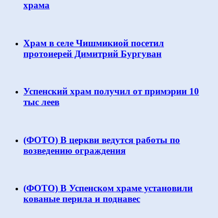
храма
Храм в селе Чишмикиой посетил
протоиерей Димитрий Бургуван
Успенский храм получил от примэрии 10
тыс леев
(ФОТО) В церкви ведутся работы по
возведению ограждения
(ФОТО) В Успенском храме установили
кованые перила и поднавес