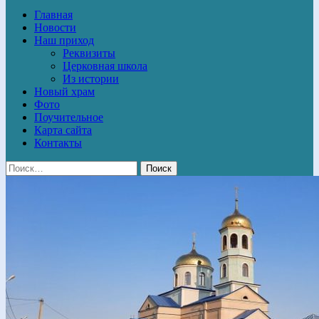
Главная
Новости
Наш приход
Реквизиты
Церковная школа
Из истории
Новый храм
Фото
Поучительное
Карта сайта
Контакты