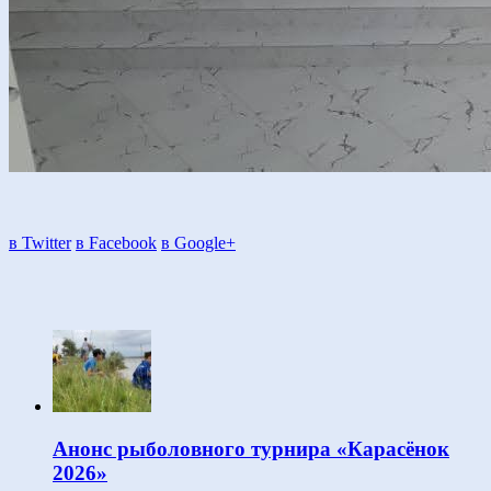
в Twitter
в Facebook
в Google+
Анонс рыболовного турнира «Карасёнок
2026»