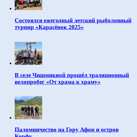
Состоялся ежегодный детский рыболовный
турнир «Карасёнок 2025»
В селе Чишмикиой прошёл традиционный
велопробег «От храма к храму»
Паломничество на Гору Афон и остров
Корфу