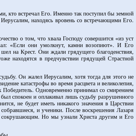
ми, кто встречал Его. Именно так поступил бы земной
в Иерусалим, находясь вровень со встречающими Его.
чество о том, что хвала Господу совершится «из уст
чал: «Если они умолкнут, камни возопиют». И Его
 шел на Крест. Они ждали грядущего благоденствия,
 тоже находятся в предчувствии грядущей Страстной
судьбу. Он жалел Иерусалим, хотя тогда для этого не
идение катастрофы во время расцвета и великолепия,
как Победитель. Одновременно принимал со смирением
Он был спокоен и оплакивал лишь судьбу разрушенного
днится, не будет иметь никакого значения в Царствии
 собравшиеся, и ученики. После воскрешения Лазаря
м и сокрушающим. Но мы узнали Христа другим и Его
рбы.