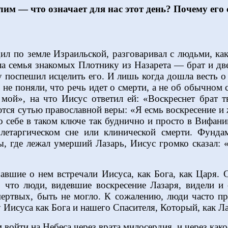
лим — что означает для нас этот день? Почему его
ил по земле Израильской, разговаривал с людьми, как
а семья знакомых Плотнику из Назарета — брат и две
у поспешил исцелить его. И лишь когда дошла весть о
 не поняли, что речь идет о смерти, а не об обычном 
мой», на что Иисус ответил ей: «Воскреснет брат 
тся сутью православной веры: «Я есмь воскресение и
т о себе в таком ключе так буднично и просто в Вифа
летаргическом сне или клинической смерти. Фунд
ы, где лежал умерший Лазарь, Иисус громко сказал: 
шавшие о нем встречали Иисуса, как Бога, как Царя
 что люди, видевшие воскресение Лазаря, видели и 
мертвых, быть не могло. К сожалению, люди часто пр
Иисуса как Бога и нашего Спасителя, Который, как Ла
 войти на Небеса через врата милосердия, и через ка