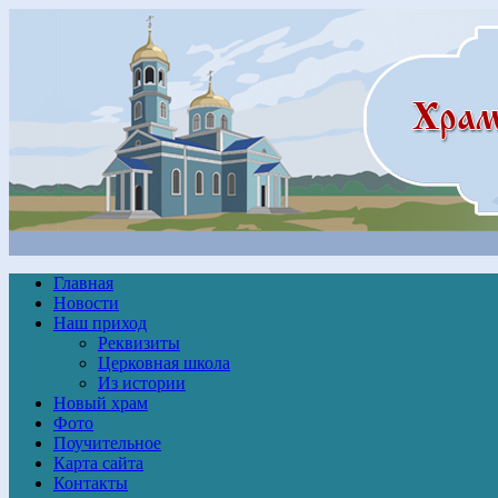
Главная
Новости
Наш приход
Реквизиты
Церковная школа
Из истории
Новый храм
Фото
Поучительное
Карта сайта
Контакты