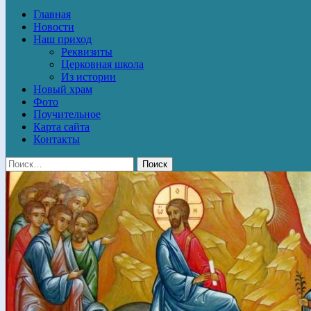
Главная
Новости
Наш приход
Реквизиты
Церковная школа
Из истории
Новый храм
Фото
Поучительное
Карта сайта
Контакты