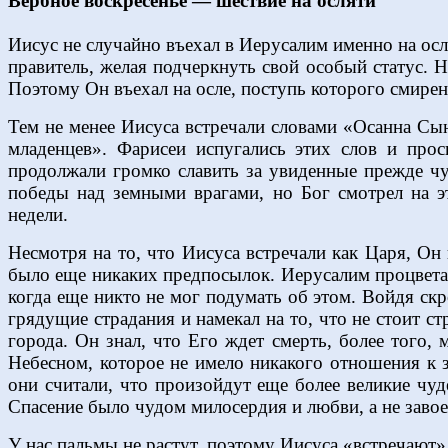
Вербное воскресенье — шествие на осляти
Иисус не случайно въехал в Иерусалим именно на осл
правитель, желая подчеркнуть свой особый статус. 
Поэтому Он въехал на осле, поступь которого смирен
Тем не менее Иисуса встречали словами «Осанна Сын
младенцев». Фарисеи испугались этих слов и про
продолжали громко славить за увиденные прежде чу
победы над земными врагами, но Бог смотрел на эт
недели.
Несмотря на то, что Иисуса встречали как Царя, Он 
было еще никаких предпосылок. Иерусалим процветал
когда еще никто не мог подумать об этом. Войдя ск
грядущие страдания и намекал на то, что не стоит с
города. Он знал, что Его ждет смерть, более того, 
Небесном, которое не имело никакого отношения к 
они считали, что произойдут еще более великие чу
Спасение было чудом милосердия и любви, а не заво
У нас пальмы не растут, поэтому Иисуса «встречают»