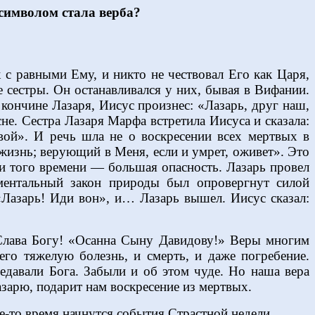
 символом стала верба?
 с равными Ему, и никто не чествовал Его как Царя,
 сестры. Он останавливался у них, бывая в Вифании.
 кончине Лазаря, Иисус произнес: «Лазарь, друг наш,
сне. Сестра Лазаря Марфа встретила Иисуса и сказала:
твой». И речь шла не о воскресении всех мертвых в
 жизнь; верующий в Меня, если и умрет, оживет». Это
нии того времени — большая опасность. Лазарь провел
аментальный закон природы был опровергнут силой
«Лазарь! Иди вон», и… Лазарь вышел. Иисус сказал:
. Слава Богу! «Осанна Сыну Давидову!» Веры многим
его тяжелую болезнь, и смерть, и даже погребение.
едавали Бога. Забыли и об этом чуде. Но наша вера
зарю, подарит нам воскресение из мертвых.
кое-то время начнутся события Страстной недели…