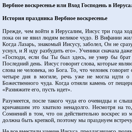
Вербное воскресенье или Вход Господень в Иеруса
История праздника Вербное воскресенье
Прежде, чем войти в Иерусалим, Иисус три года ход
пока он не явил людям великое чудо. В Вифании жил
Когда Лазарь, знакомый Иисусу, заболел, Он не сраз
уснул, и Я иду разбудить его». Ученики сначала даже
«Господи, если бы Ты был здесь, не умер бы брат 
Последний день. Иисус говорит слова, которые являю
слова не человека, но Бога. То, что человек говори
четыре дня в могиле, речь уже не могла идти о 
Божественного чуда. Когда отняли камень от пещер
«Развяжите его, пусть идет».
Разумеется, после такого чуда его очевидцы и слы
кричавшим это хватило ненадолго. Несмотря на то,
Сомнений в том, что он действительно воскрес из 
должна быть крепкой, поэтому мы празднуем встречу 
Не все вместили учение Иисуса, предлагавшего людям