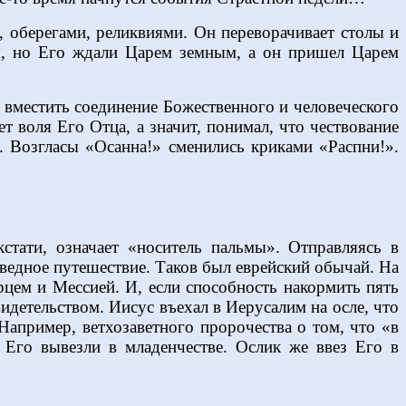
 оберегами, реликвиями. Он переворачивает столы и
ря, но Его ждали Царем земным, а он пришел Царем
н вместить соединение Божественного и человеческого
т воля Его Отца, а значит, понимал, что чествование
. Возгласы «Осанна!» сменились криками «Распни!».
тати, означает «носитель пальмы». Отправляясь в
раведное путешествие. Таков был еврейский обычай. На
рцем и Мессией. И, если способность накормить пять
идетельством. Иисус въехал в Иерусалим на осле, что
Например, ветхозаветного пророчества о том, что «в
 Его вывезли в младенчестве. Ослик же ввез Его в