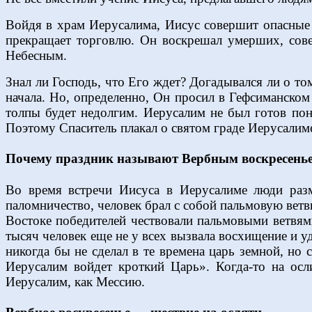
Войдя в храм Иерусалима, Иисус совершит опасные 
прекращает торговлю. Он воскрешал умерших, сове
Небесным.
Знал ли Господь, что Его ждет? Догадывался ли о то
начала. Но, определенно, Он просил в Гефсиманском 
толпы будет недолгим. Иерусалим не был готов пон
Поэтому Спаситель плакал о святом граде Иерусалиме
Почему праздник называют Вербным воскресень
Во время встречи Иисуса в Иерусалиме люди разм
паломничество, человек брал с собой пальмовую ветвь
Востоке победителей чествовали пальмовыми ветвями
тысяч человек еще не у всех вызвала восхищение и у
никогда бы не сделал в те времена царь земной, но
Иерусалим войдет кроткий Царь». Когда-то на осл
Иерусалим, как Мессию.