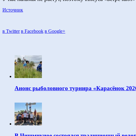
Источник
в Twitter
в Facebook
в Google+
Анонс рыболовного турнира «Карасёнок 202
В Чишмикиое состоялся традиционный велоп