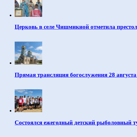
Церковь в селе Чишмикиой отметила престо
Прямая трансляция богослужения 28 августа
Состоялся ежегодный детский рыболовный т