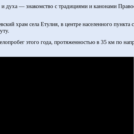
и духа — знакомство с традициями и канонами Право
вский храм села Етулия, в центре населенного пункта с
уту.
елопробег этого года, протяженностью в 35 км по нап