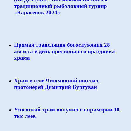
традиционный рыболовный турнир
«Карасенок 2024»
Прямая трансляция богослужения 28
августа в день престольного праздника
храма
Храм в селе Чишмикиой посетил
протоиерей Димитрий Бургуван
Успенский храм получил от примэрии 10
тыс леев