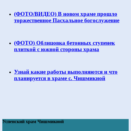
(ФОТО/ВИДЕО) В новом храме прошло
торжественное Пасхальное богослужение
(ФОТО) Облицовка бетонных ступенек
плиткой с южной стороны храма
Узнай какие работы выполняются и что
планируется в храме с. Чишмикиой
Успенский храм Чишмикиой