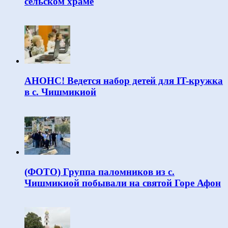
сельском храме
АНОНС! Ведется набор детей для IT-кружка
в с. Чишмикиой
(ФОТО) Группа паломников из с.
Чишмикиой побывали на святой Горе Афон