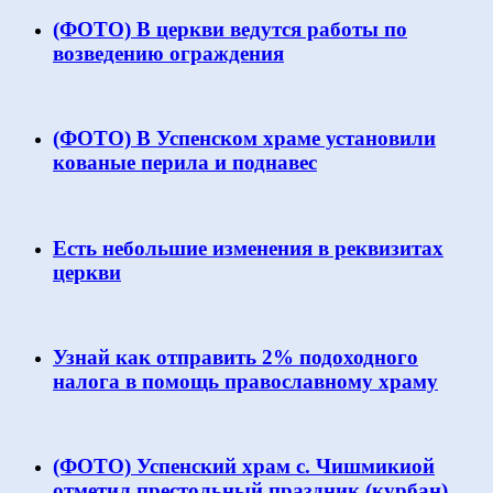
(ФОТО) В церкви ведутся работы по
возведению ограждения
(ФОТО) В Успенском храме установили
кованые перила и поднавес
Есть небольшие изменения в реквизитах
церкви
Узнай как отправить 2% подоходного
налога в помощь православному храму
(ФОТО) Успенский храм с. Чишмикиой
отметил престольный праздник (курбан)