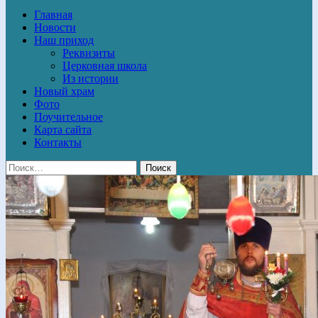
Главная
Новости
Наш приход
Реквизиты
Церковная школа
Из истории
Новый храм
Фото
Поучительное
Карта сайта
Контакты