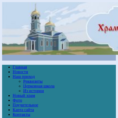
Главная
Новости
Наш приход
Реквизиты
Церковная школа
Из истории
Новый храм
Фото
Поучительное
Карта сайта
Контакты