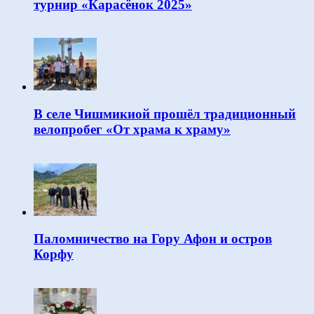
турнир «Карасёнок 2025»
В селе Чишмикиой прошёл традиционный
велопробег «От храма к храму»
Паломничество на Гору Афон и остров
Корфу