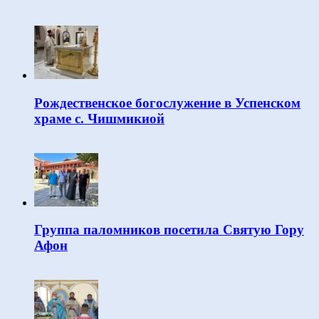
Рождественское богослужение в Успенском
храме с. Чишмикиой
Группа паломников посетила Святую Гору
Афон