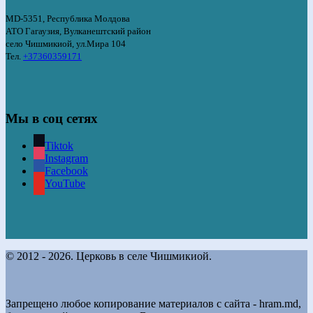
MD-5351, Республика Молдова
АТО Гагаузия, Вулканештский район
село Чишмикиой, ул.Мира 104
Тел.
+37360359171
Мы в соц сетях
Tiktok
Instagram
Facebook
YouTube
© 2012 - 2026. Церковь в селе Чишмикиой.
Запрещено любое копирование материалов с сайта - hram.md,