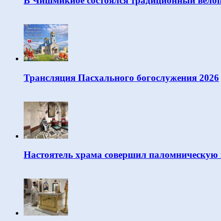
В Чишмикиое состоялся традиционный велоп
Трансляция Пасхального богослужения 2026
Настоятель храма совершил паломническую 