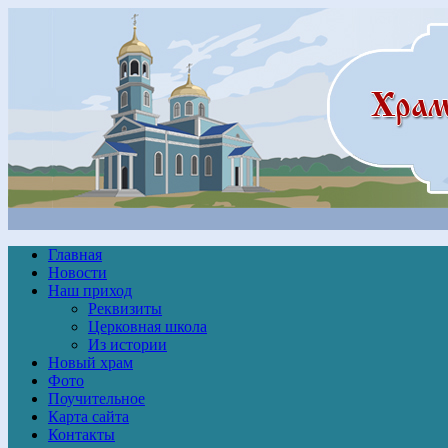
Главная
Новости
Наш приход
Реквизиты
Церковная школа
Из истории
Новый храм
Фото
Поучительное
Карта сайта
Контакты