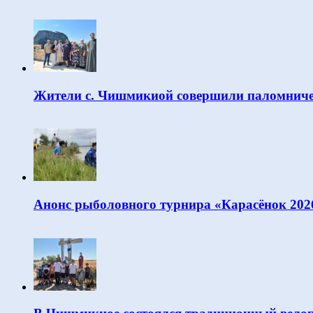
Жители с. Чишмикиой совершили паломниче
Анонс рыболовного турнира «Карасёнок 202