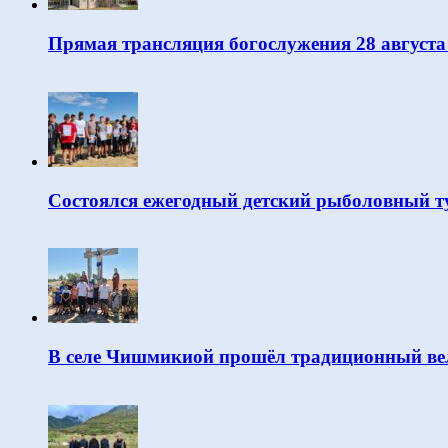
Прямая трансляция богослужения 28 августа
Состоялся ежегодный детский рыболовный т
В селе Чишмикиой прошёл традиционный вел