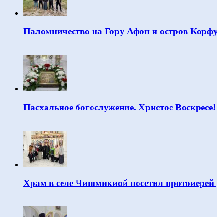
Паломничество на Гору Афон и остров Корф
Пасхальное богослужение. Христос Воскресе!
Храм в селе Чишмикиой посетил протоиерей