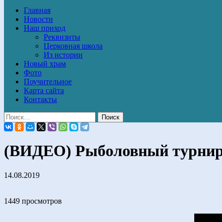
Главная
Новости
Наш приход
Реквизиты
Церковная школа
Из истории
Новый храм
Фото
Поучительное
Карта сайта
Контакты
(ВИДЕО) Рыболовный турнир
14.08.2019
1449 просмотров