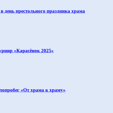
 в день престольного праздника храма
урнир «Карасёнок 2025»
опробег «От храма к храму»