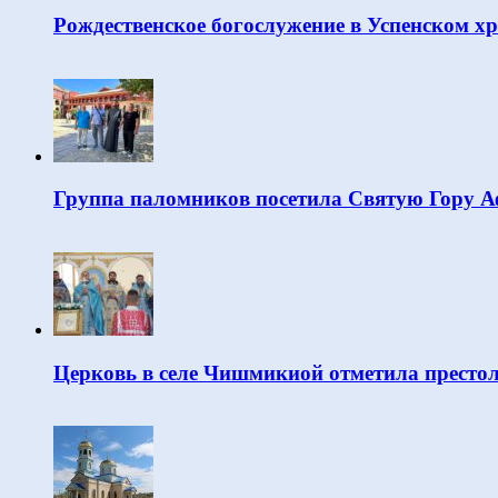
Рождественское богослужение в Успенском х
Группа паломников посетила Святую Гору 
Церковь в селе Чишмикиой отметила престо