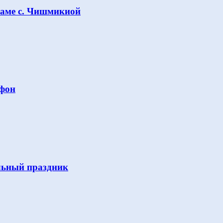
раме с. Чишмикиой
Афон
льный праздник