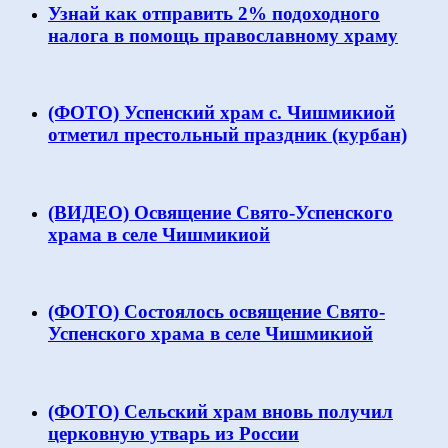
Узнай как отправить 2% подоходного
налога в помощь православному храму
(ФОТО) Успенский храм с. Чишмикиой
отметил престольный праздник (курбан)
(ВИДЕО) Освящение Свято-Успенского
храма в селе Чишмикиой
(ФОТО) Состоялось освящение Свято-
Успенского храма в селе Чишмикиой
(ФОТО) Сельский храм вновь получил
церковную утварь из России