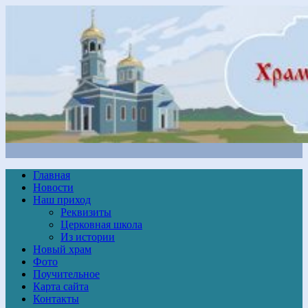
Главная
Новости
Наш приход
Реквизиты
Церковная школа
Из истории
Новый храм
Фото
Поучительное
Карта сайта
Контакты