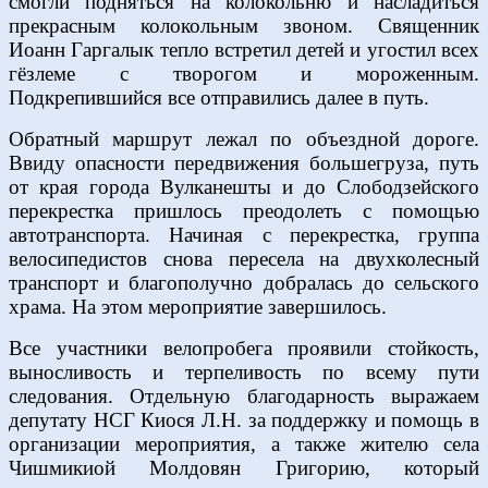
смогли подняться на колокольню и насладиться
прекрасным колокольным звоном. Священник
Иоанн Гаргалык тепло встретил детей и угостил всех
гёзлеме с творогом и мороженным.
Подкрепившийся все отправились далее в путь.
Обратный маршрут лежал по объездной дороге.
Ввиду опасности передвижения большегруза, путь
от края города Вулканешты и до Слободзейского
перекрестка пришлось преодолеть с помощью
автотранспорта. Начиная с перекрестка, группа
велосипедистов снова пересела на двухколесный
транспорт и благополучно добралась до сельского
храма. На этом мероприятие завершилось.
Все участники велопробега проявили стойкость,
выносливость и терпеливость по всему пути
следования. Отдельную благодарность выражаем
депутату НСГ Киося Л.Н. за поддержку и помощь в
организации мероприятия, а также жителю села
Чишмикиой Молдовян Григорию, который