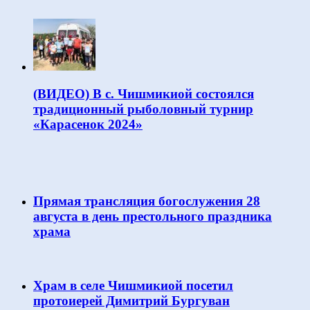
(ВИДЕО) В с. Чишмикиой состоялся
традиционный рыболовный турнир
«Карасенок 2024»
Прямая трансляция богослужения 28
августа в день престольного праздника
храма
Храм в селе Чишмикиой посетил
протоиерей Димитрий Бургуван