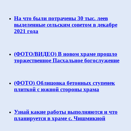
На что были потрачены 30 тыс. леев
выделенные сельским советом в декабре
2021 года
(ФОТО/ВИДЕО) В новом храме прошло
торжественное Пасхальное богослужение
(ФОТО) Облицовка бетонных ступенек
плиткой с южной стороны храма
Узнай какие работы выполняются и что
планируется в храме с. Чишмикиой