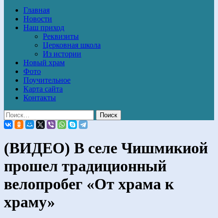
Главная
Новости
Наш приход
Реквизиты
Церковная школа
Из истории
Новый храм
Фото
Поучительное
Карта сайта
Контакты
(ВИДЕО) В селе Чишмикиой
прошел традиционный
велопробег «От храма к
храму»