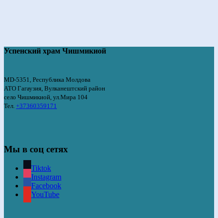
Успенский храм Чишмикиой
MD-5351, Республика Молдова
АТО Гагаузия, Вулканештский район
село Чишмикиой, ул.Мира 104
Тел.
+37360359171
Мы в соц сетях
Tiktok
Instagram
Facebook
YouTube