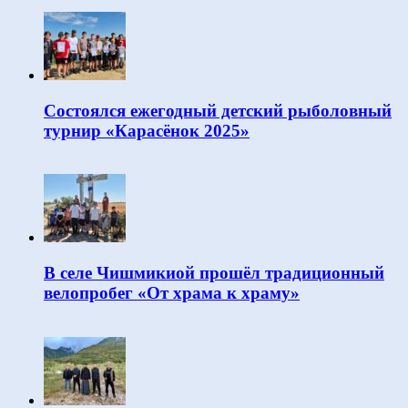
Состоялся ежегодный детский рыболовный
турнир «Карасёнок 2025»
В селе Чишмикиой прошёл традиционный
велопробег «От храма к храму»