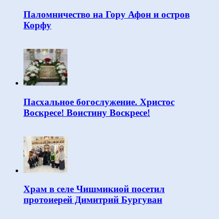
Паломничество на Гору Афон и остров
Корфу
Пасхальное богослужение. Христос
Воскресе! Воистину Воскресе!
Храм в селе Чишмикиой посетил
протоиерей Димитрий Бургуван