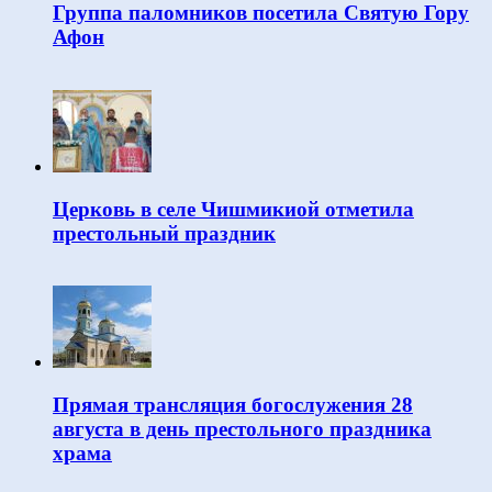
Группа паломников посетила Святую Гору
Афон
Церковь в селе Чишмикиой отметила
престольный праздник
Прямая трансляция богослужения 28
августа в день престольного праздника
храма