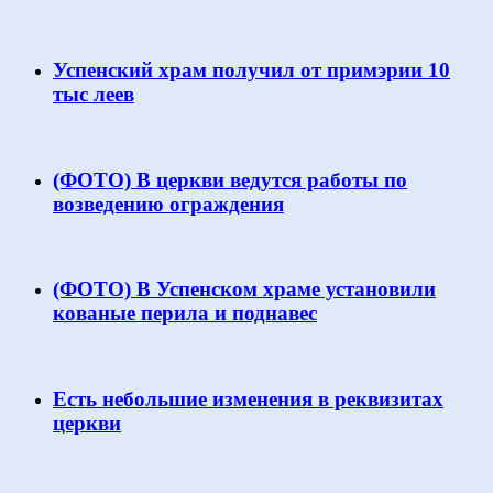
Успенский храм получил от примэрии 10
тыс леев
(ФОТО) В церкви ведутся работы по
возведению ограждения
(ФОТО) В Успенском храме установили
кованые перила и поднавес
Есть небольшие изменения в реквизитах
церкви