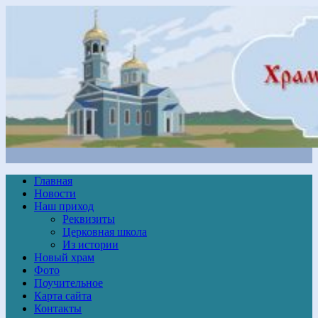
Главная
Новости
Наш приход
Реквизиты
Церковная школа
Из истории
Новый храм
Фото
Поучительное
Карта сайта
Контакты