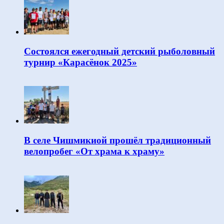
Состоялся ежегодный детский рыболовный
турнир «Карасёнок 2025»
В селе Чишмикиой прошёл традиционный
велопробег «От храма к храму»