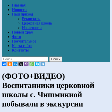
Главная
Новости
Наш приход
Реквизиты
Церковная школа
Из истории
Новый храм
Фото
Поучительное
Карта сайта
Контакты
(ФОТО+ВИДЕО)
Воспитанники церковной
школы с. Чишмикиой
побывали в экскурсии