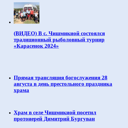
(ВИДЕО) В с. Чишмикиой состоялся
традиционный рыболовный турнир
«Карасенок 2024»
Прямая трансляция богослужения 28
августа в день престольного праздника
храма
Храм в селе Чишмикиой посетил
протоиерей Димитрий Бургуван