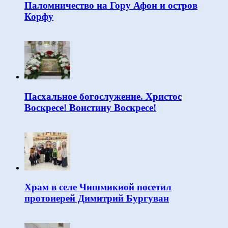
Паломничество на Гору Афон и остров
Корфу
Пасхальное богослужение. Христос
Воскресе! Воистину Воскресе!
Храм в селе Чишмикиой посетил
протоиерей Димитрий Бургуван