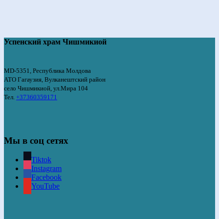
Успенский храм Чишмикиой
MD-5351, Республика Молдова
АТО Гагаузия, Вулканештский район
село Чишмикиой, ул.Мира 104
Тел.
+37360359171
Мы в соц сетях
Tiktok
Instagram
Facebook
YouTube