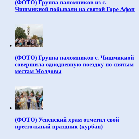
(ФОТО) Группа паломников из с.
Чишмикиой побывали на святой Горе Афон
(ФОТО) Группа паломников с. Чишмикиой
совершила однодневную поездку по святым
местам Молдовы
(ФОТО) Успенский храм отметил свой
престольный праздник (курбан)