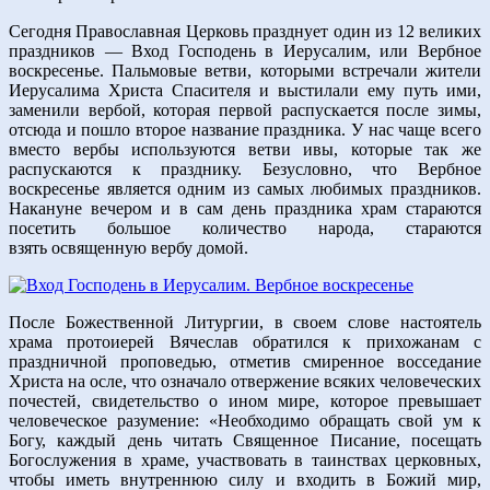
Сегодня Православная Церковь празднует один из 12 великих
праздников — Вход Господень в Иерусалим, или Вербное
воскресенье. Пальмовые ветви, которыми встречали жители
Иерусалима Христа Спасителя и выстилали ему путь ими,
заменили вербой, которая первой распускается после зимы,
отсюда и пошло второе название праздника. У нас чаще всего
вместо вербы используются ветви ивы, которые так же
распускаются к празднику. Безусловно, что Вербное
воскресенье является одним из самых любимых праздников.
Накануне вечером и в сам день праздника храм стараются
посетить большое количество народа, стараются
взять освященную вербу домой.
После Божественной Литургии, в своем слове настоятель
храма протоиерей Вячеслав обратился к прихожанам с
праздничной проповедью, отметив смиренное восседание
Христа на осле, что означало отвержение всяких человеческих
почестей, свидетельство о ином мире, которое превышает
человеческое разумение: «Необходимо обращать свой ум к
Богу, каждый день читать Священное Писание, посещать
Богослужения в храме, участвовать в таинствах церковных,
чтобы иметь внутреннюю силу и входить в Божий мир,