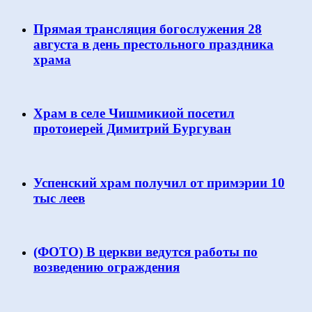
Прямая трансляция богослужения 28
августа в день престольного праздника
храма
Храм в селе Чишмикиой посетил
протоиерей Димитрий Бургуван
Успенский храм получил от примэрии 10
тыс леев
(ФОТО) В церкви ведутся работы по
возведению ограждения