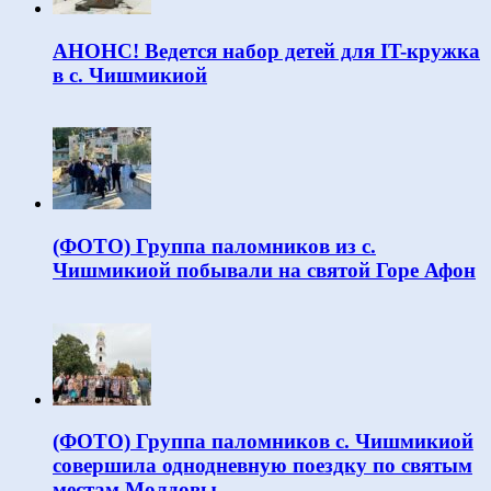
АНОНС! Ведется набор детей для IT-кружка
в с. Чишмикиой
(ФОТО) Группа паломников из с.
Чишмикиой побывали на святой Горе Афон
(ФОТО) Группа паломников с. Чишмикиой
совершила однодневную поездку по святым
местам Молдовы