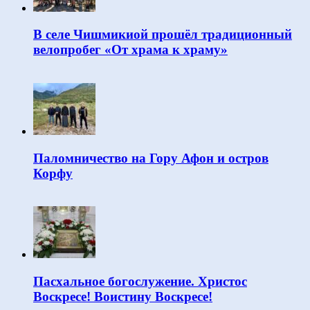
В селе Чишмикиой прошёл традиционный
велопробег «От храма к храму»
Паломничество на Гору Афон и остров
Корфу
Пасхальное богослужение. Христос
Воскресе! Воистину Воскресе!