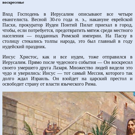
воскресенье
Вход Господень в Иерусалим описывают все четыре
евангелиста. Весной 30-го года н. э., накануне еврейской
Пасхи, прокуратор Иудеи Понтий Пилат приехал в город,
чтобы, если потребуется, предотвратить мятеж среди местного
населения — подданных Римской империи. На Пасху в
столицу стекались толпы народа, это был главный в году
иудейский праздник.
Иисус Христос, как и все иудеи, тоже отправился в
Иерусалим. Прямо после чудесного события — Он воскресил
своего умершего друга Лазаря. Множество людей видели это
чудо и уверились: Иисус — тот самый Мессия, которого так
долго ждал Израиль. Он взойдет на царский престол и
освободит страну от власти языческого Рима.