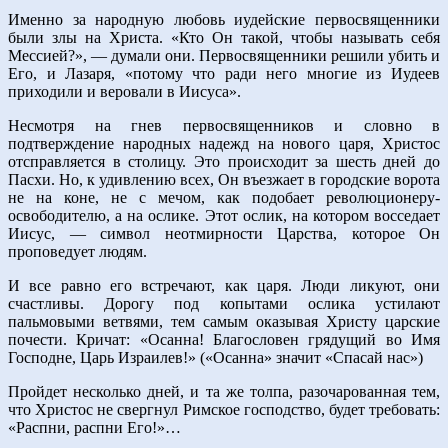
Именно за народную любовь иудейские первосвященники
были злы на Христа. «Кто Он такой, чтобы называть себя
Мессией?», — думали они. Первосвященники решили убить и
Его, и Лазаря, «потому что ради него многие из Иудеев
приходили и веровали в Иисуса».
Несмотря на гнев первосвященников и словно в
подтверждение народных надежд на нового царя, Христос
отсправляется в столицу. Это происходит за шесть дней до
Пасхи. Но, к удивлению всех, Он въезжает в городские ворота
не на коне, не с мечом, как подобает революционеру-
освободителю, а на ослике. Этот ослик, на котором восседает
Иисус, — символ неотмирности Царства, которое Он
проповедует людям.
И все равно его встречают, как царя. Люди ликуют, они
счастливы. Дорогу под копытами ослика устилают
пальмовыми ветвями, тем самым оказывая Христу царские
почести. Кричат: «Осанна! Благословен грядущий во Имя
Господне, Царь Израилев!» («Осанна» значит «Спасай нас»)
Пройдет несколько дней, и та же толпа, разочарованная тем,
что Христос не свергнул Римское господство, будет требовать:
«Распни, распни Его!»…