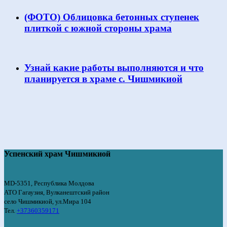
(ФОТО) Облицовка бетонных ступенек
плиткой с южной стороны храма
Узнай какие работы выполняются и что
планируется в храме с. Чишмикиой
Успенский храм Чишмикиой
MD-5351, Республика Молдова
АТО Гагаузия, Вулканештский район
село Чишмикиой, ул.Мира 104
Тел.
+37360359171