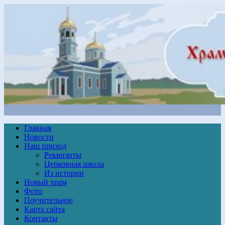
Главная
Новости
Наш приход
Реквизиты
Церковная школа
Из истории
Новый храм
Фото
Поучительное
Карта сайта
Контакты