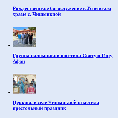
Рождественское богослужение в Успенском
храме с. Чишмикиой
Группа паломников посетила Святую Гору
Афон
Церковь в селе Чишмикиой отметила
престольный праздник