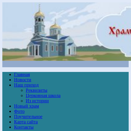
Главная
Новости
Наш приход
Реквизиты
Церковная школа
Из истории
Новый храм
Фото
Поучительное
Карта сайта
Контакты