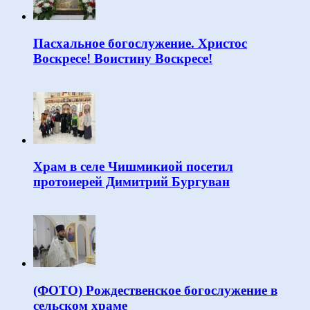
Пасхальное богослужение. Христос
Воскресе! Воистину Воскресе!
Храм в селе Чишмикиой посетил
протоиерей Димитрий Бургуван
(ФОТО) Рождественское богослужение в
сельском храме