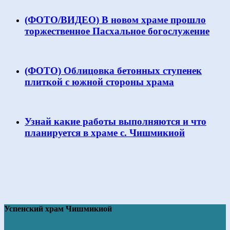
(ФОТО/ВИДЕО) В новом храме прошло
торжественное Пасхальное богослужение
(ФОТО) Облицовка бетонных ступенек
плиткой с южной стороны храма
Узнай какие работы выполняются и что
планируется в храме с. Чишмикиой
Успенский храм Чишмикиой