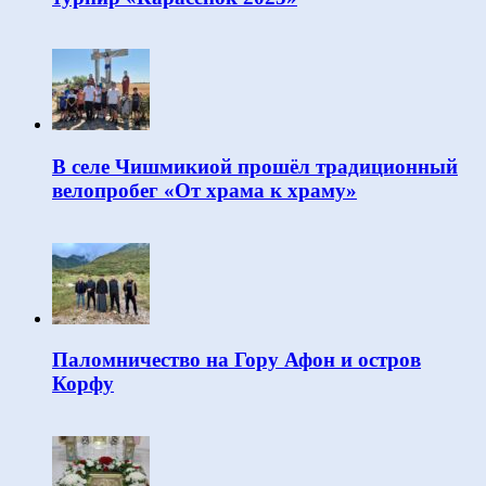
В селе Чишмикиой прошёл традиционный
велопробег «От храма к храму»
Паломничество на Гору Афон и остров
Корфу