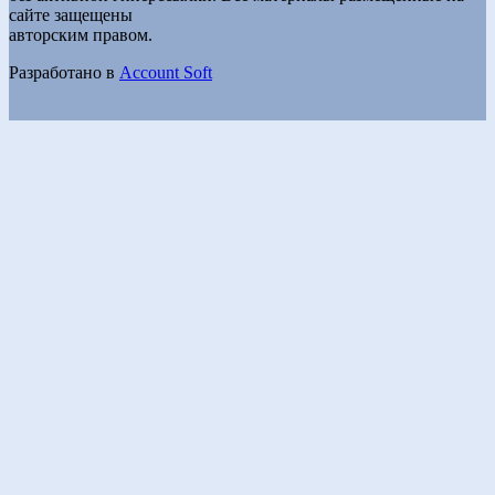
сайте защещены
авторским правом.
Разработано в
Account Soft