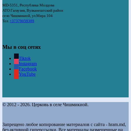
MD-5351, Республика Молдова
АТО Гагаузия, Вулканештский район
село Чишмикиой, ул.Мира 104
Тел.
+37379059389
Мы в соц сетях
Tiktok
Instagram
Facebook
YouTube
© 2012 - 2026. Церковь в селе Чишмикиой.
Запрещено любое копирование материалов с сайта - hram.md,
без активной гиперссылки. Все материалы размещенные на