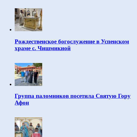
Рождественское богослужение в Успенском
храме с. Чишмикиой
Группа паломников посетила Святую Гору
Афон