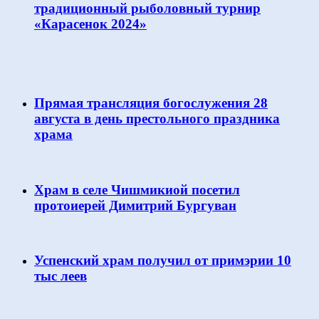
традиционный рыболовный турнир
«Карасенок 2024»
Прямая трансляция богослужения 28
августа в день престольного праздника
храма
Храм в селе Чишмикиой посетил
протоиерей Димитрий Бургуван
Успенский храм получил от примэрии 10
тыс леев