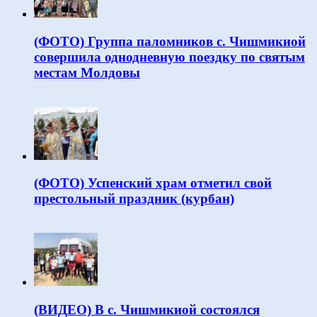
(ФОТО) Группа паломников с. Чишмикиой
совершила однодневную поездку по святым
местам Молдовы
(ФОТО) Успенский храм отметил свой
престольный праздник (курбан)
(ВИДЕО) В с. Чишмикиой состоялся