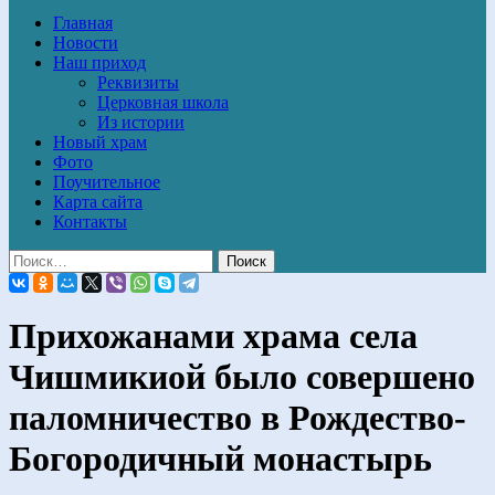
Главная
Новости
Наш приход
Реквизиты
Церковная школа
Из истории
Новый храм
Фото
Поучительное
Карта сайта
Контакты
Прихожанами храма села
Чишмикиой было совершено
паломничество в Рождество-
Богородичный монастырь