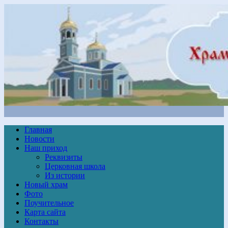
Главная
Новости
Наш приход
Реквизиты
Церковная школа
Из истории
Новый храм
Фото
Поучительное
Карта сайта
Контакты