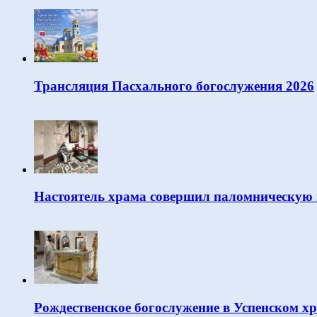
Трансляция Пасхального богослужения 2026
Настоятель храма совершил паломническую 
Рождественское богослужение в Успенском х