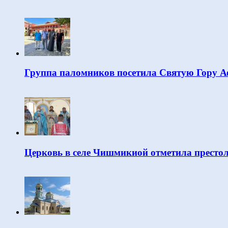
Группа паломников посетила Святую Гору 
Церковь в селе Чишмикиой отметила престо