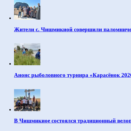
Жители с. Чишмикиой совершили паломниче
Анонс рыболовного турнира «Карасёнок 202
В Чишмикиое состоялся традиционный велоп