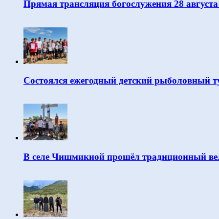
Прямая трансляция богослужения 28 августа
Состоялся ежегодный детский рыболовный т
В селе Чишмикиой прошёл традиционный вел