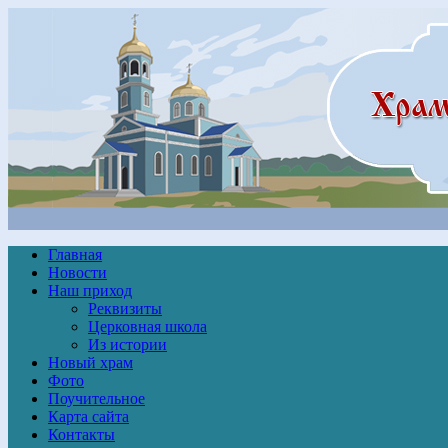
Главная
Новости
Наш приход
Реквизиты
Церковная школа
Из истории
Новый храм
Фото
Поучительное
Карта сайта
Контакты