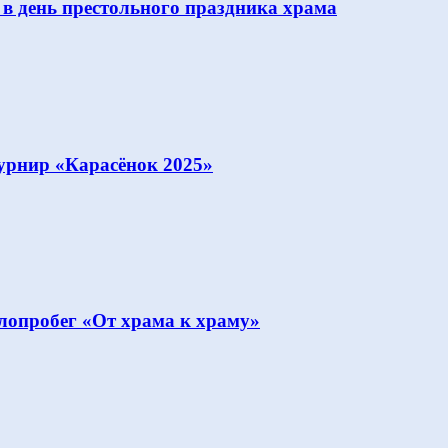
 в день престольного праздника храма
урнир «Карасёнок 2025»
опробег «От храма к храму»