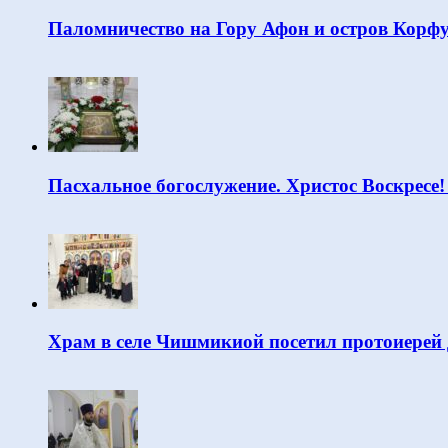
Паломничество на Гору Афон и остров Корф
Пасхальное богослужение. Христос Воскресе!
Храм в селе Чишмикиой посетил протоиерей