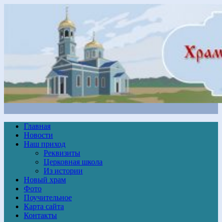
Главная
Новости
Наш приход
Реквизиты
Церковная школа
Из истории
Новый храм
Фото
Поучительное
Карта сайта
Контакты