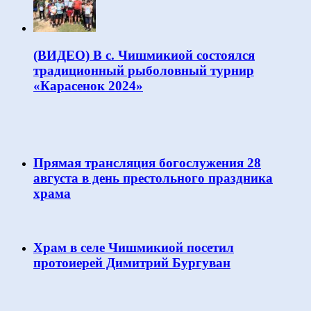
(ВИДЕО) В с. Чишмикиой состоялся
традиционный рыболовный турнир
«Карасенок 2024»
Прямая трансляция богослужения 28
августа в день престольного праздника
храма
Храм в селе Чишмикиой посетил
протоиерей Димитрий Бургуван