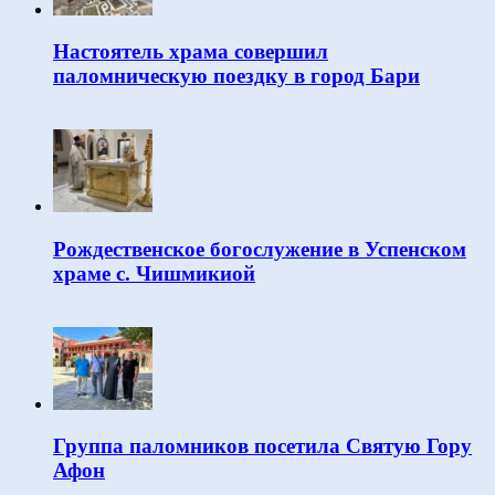
Настоятель храма совершил
паломническую поездку в город Бари
Рождественское богослужение в Успенском
храме с. Чишмикиой
Группа паломников посетила Святую Гору
Афон