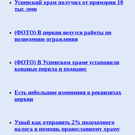
Успенский храм получил от примэрии 10
тыс леев
(ФОТО) В церкви ведутся работы по
возведению ограждения
(ФОТО) В Успенском храме установили
кованые перила и поднавес
Есть небольшие изменения в реквизитах
церкви
Узнай как отправить 2% подоходного
налога в помощь православному храму