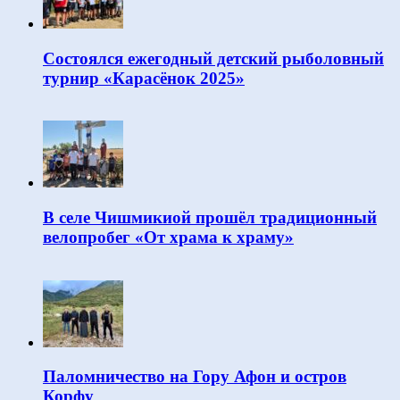
Состоялся ежегодный детский рыболовный
турнир «Карасёнок 2025»
В селе Чишмикиой прошёл традиционный
велопробег «От храма к храму»
Паломничество на Гору Афон и остров
Корфу