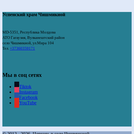
Успенский храм Чишмикиой
MD-5351, Республика Молдова
АТО Гагаузия, Вулканештский район
село Чишмикиой, ул.Мира 104
Тел.
+37360359171
Мы в соц сетях
Tiktok
Instagram
Facebook
YouTube
© 2012 - 2026. Церковь в селе Чишмикиой.