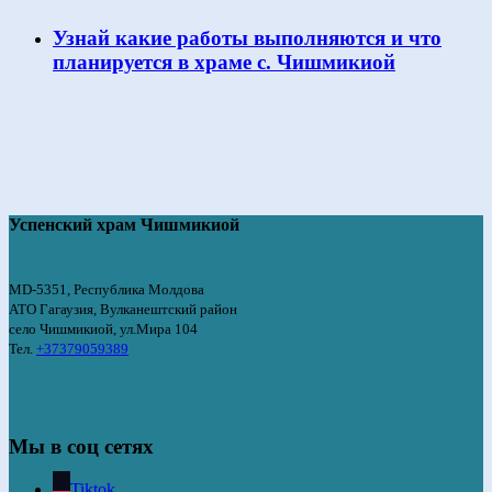
Узнай какие работы выполняются и что
планируется в храме с. Чишмикиой
Успенский храм Чишмикиой
MD-5351, Республика Молдова
АТО Гагаузия, Вулканештский район
село Чишмикиой, ул.Мира 104
Тел.
+37379059389
Мы в соц сетях
Tiktok