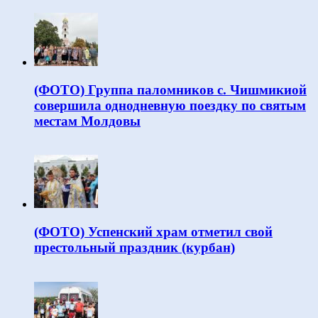
(ФОТО) Группа паломников с. Чишмикиой
совершила однодневную поездку по святым
местам Молдовы
(ФОТО) Успенский храм отметил свой
престольный праздник (курбан)