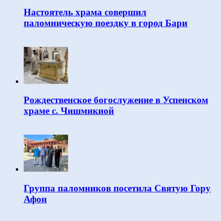
Настоятель храма совершил
паломническую поездку в город Бари
Рождественское богослужение в Успенском
храме с. Чишмикиой
Группа паломников посетила Святую Гору
Афон