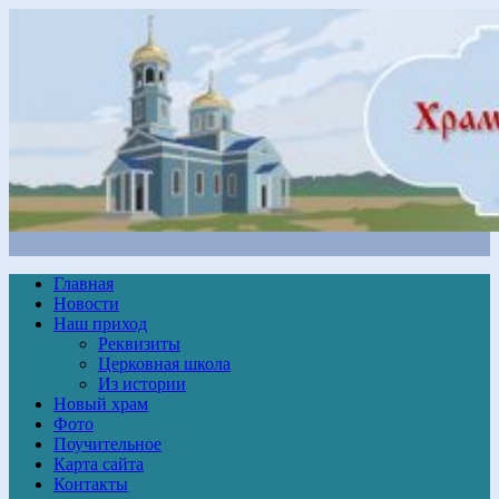
Главная
Новости
Наш приход
Реквизиты
Церковная школа
Из истории
Новый храм
Фото
Поучительное
Карта сайта
Контакты