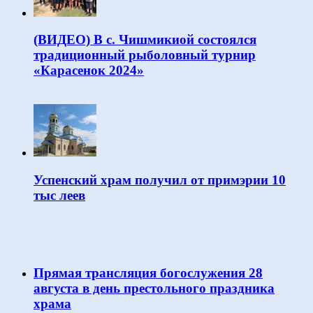
(ВИДЕО) В с. Чишмикиой состоялся
традиционный рыболовный турнир
«Карасенок 2024»
Успенский храм получил от примэрии 10
тыс леев
Прямая трансляция богослужения 28
августа в день престольного праздника
храма