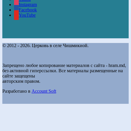
Instagram
Facebook
YouTube
© 2012 - 2026. Церковь в селе Чишмикиой.
Запрещено любое копирование материалов с сайта - hram.md,
без активной гиперссылки. Все материалы размещенные на
сайте защещены
авторским правом.
Разработано в
Account Soft