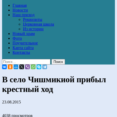
Главная
Новости
Наш приход
Реквизиты
Церковная школа
Из истории
Новый храм
Фото
Поучительное
Карта сайта
Контакты
В село Чишмикиой прибыл
крестный ход
23.08.2015
4038 просмотров