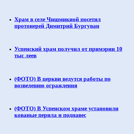
Храм в селе Чишмикиой посетил
протоиерей Димитрий Бургуван
Успенский храм получил от примэрии 10
тыс леев
(ФОТО) В церкви ведутся работы по
возведению ограждения
(ФОТО) В Успенском храме установили
кованые перила и поднавес