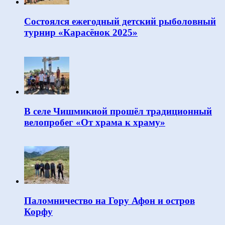
Состоялся ежегодный детский рыболовный
турнир «Карасёнок 2025»
В селе Чишмикиой прошёл традиционный
велопробег «От храма к храму»
Паломничество на Гору Афон и остров
Корфу