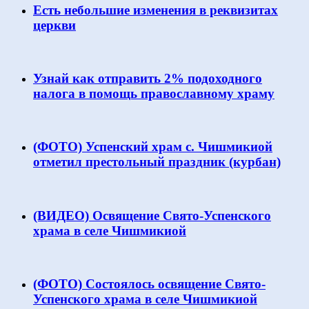
Есть небольшие изменения в реквизитах
церкви
Узнай как отправить 2% подоходного
налога в помощь православному храму
(ФОТО) Успенский храм с. Чишмикиой
отметил престольный праздник (курбан)
(ВИДЕО) Освящение Свято-Успенского
храма в селе Чишмикиой
(ФОТО) Состоялось освящение Свято-
Успенского храма в селе Чишмикиой