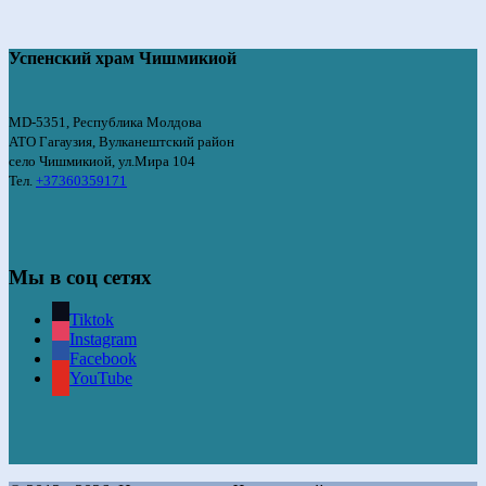
Успенский храм Чишмикиой
MD-5351, Республика Молдова
АТО Гагаузия, Вулканештский район
село Чишмикиой, ул.Мира 104
Тел.
+37360359171
Мы в соц сетях
Tiktok
Instagram
Facebook
YouTube