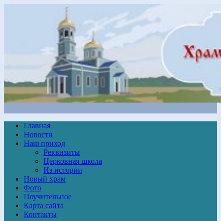
Главная
Новости
Наш приход
Реквизиты
Церковная школа
Из истории
Новый храм
Фото
Поучительное
Карта сайта
Контакты