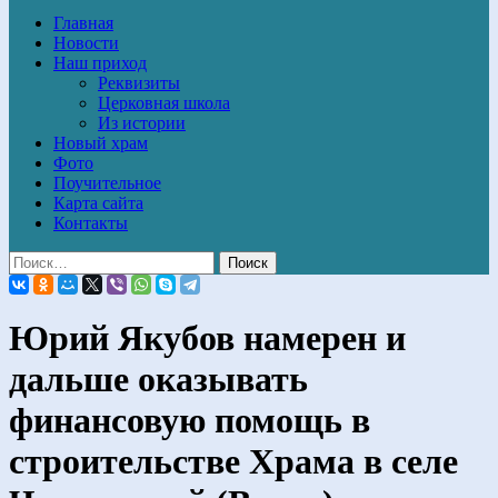
Главная
Новости
Наш приход
Реквизиты
Церковная школа
Из истории
Новый храм
Фото
Поучительное
Карта сайта
Контакты
Юрий Якубов намерен и
дальше оказывать
финансовую помощь в
строительстве Храма в селе