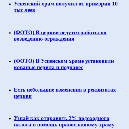
Успенский храм получил от примэрии 10
тыс леев
(ФОТО) В церкви ведутся работы по
возведению ограждения
(ФОТО) В Успенском храме установили
кованые перила и поднавес
Есть небольшие изменения в реквизитах
церкви
Узнай как отправить 2% подоходного
налога в помощь православному храму