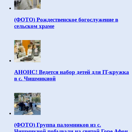
(ФОТО) Рождественское богослужение в
сельском храме
АНОНС! Ведется набор детей для IT-кружка
в с. Чишмикиой
(ФОТО) Группа паломников из с.
Чишмикиой побывали на святой Горе Афон