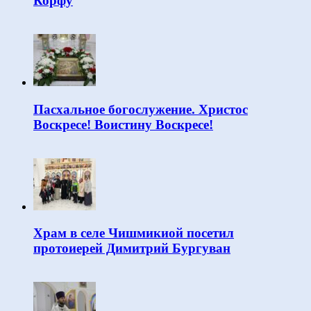
Корфу
Пасхальное богослужение. Христос
Воскресе! Воистину Воскресе!
Храм в селе Чишмикиой посетил
протоиерей Димитрий Бургуван