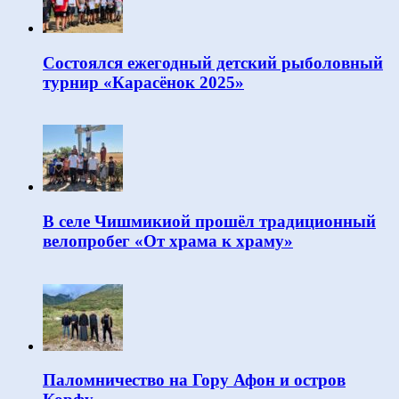
Состоялся ежегодный детский рыболовный
турнир «Карасёнок 2025»
В селе Чишмикиой прошёл традиционный
велопробег «От храма к храму»
Паломничество на Гору Афон и остров