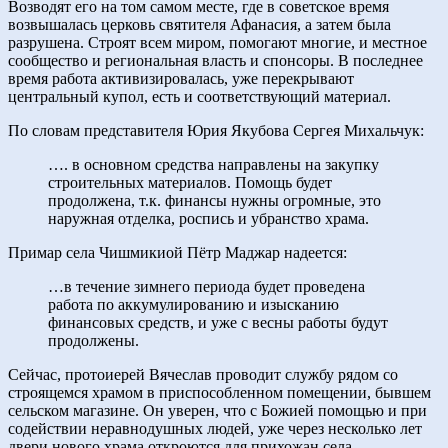
Возводят его на том самом месте, где в советское время
возвышалась церковь святителя Афанасия, а затем была
разрушена. Строят всем миром, помогают многие, и местное
сообщество и региональная власть и спонсоры. В последнее
время работа активизировалась, уже перекрывают
центральный купол, есть и соответствующий материал.
По словам представителя Юрия Якубова Сергея Михальчук:
…. в основном средства направлены на закупку
строительных материалов. Помощь будет
продолжена, т.к. финансы нужны огромные, это
наружная отделка, роспись и убранство храма.
Примар села Чишмикиой Пётр Маджар надеется:
…в течение зимнего периода будет проведена
работа по аккумулированию и изысканию
финансовых средств, и уже с весны работы будут
продолжены.
Сейчас, протоиерей Вячеслав проводит службу рядом со
строящемся храмом в приспособленном помещении, бывшем
сельском магазине. Он уверен, что с Божией помощью и при
содействии неравнодушных людей, уже через несколько лет
двери нового храма откроются для прихожан села