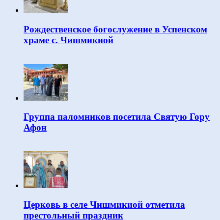
Рождественское богослужение в Успенском
храме с. Чишмикиой
Группа паломников посетила Святую Гору
Афон
Церковь в селе Чишмикиой отметила
престольный праздник