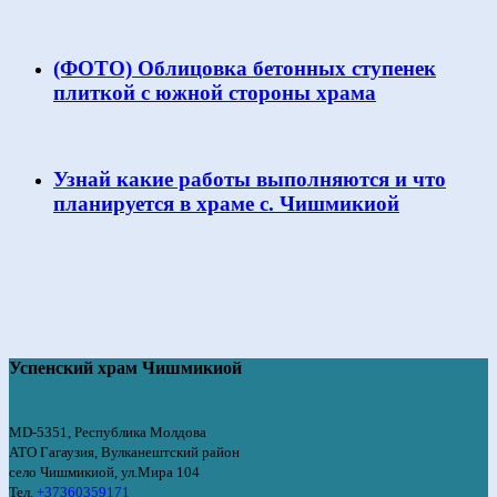
(ФОТО) Облицовка бетонных ступенек
плиткой с южной стороны храма
Узнай какие работы выполняются и что
планируется в храме с. Чишмикиой
Успенский храм Чишмикиой
MD-5351, Республика Молдова
АТО Гагаузия, Вулканештский район
село Чишмикиой, ул.Мира 104
Тел.
+37360359171