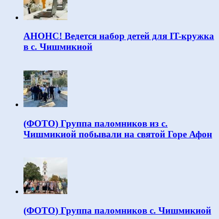
АНОНС! Ведется набор детей для IT-кружка
в с. Чишмикиой
(ФОТО) Группа паломников из с.
Чишмикиой побывали на святой Горе Афон
(ФОТО) Группа паломников с. Чишмикиой