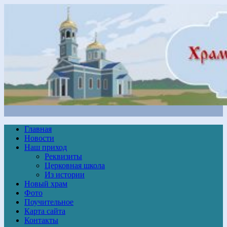
Главная
Новости
Наш приход
Реквизиты
Церковная школа
Из истории
Новый храм
Фото
Поучительное
Карта сайта
Контакты