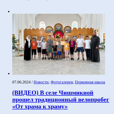
07.06.2024
/
Новости
,
Фотогалерея
,
Церковная школа
(ВИДЕО) В селе Чишмикиой
прошел традиционный велопробег
«От храма к храму»