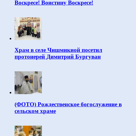
Воскресе! Воистину Воскресе!
Храм в селе Чишмикиой посетил
протоиерей Димитрий Бургуван
(ФОТО) Рождественское богослужение в
сельском храме