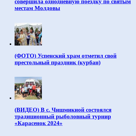
совершила однодневную поездку по святым
местам Молдовы
(ФОТО) Успенский храм отметил свой
престольный праздник (курбан)
(ВИДЕО) В с. Чишмикиой состоялся
традиционный рыболовный турнир
«Карасенок 2024»