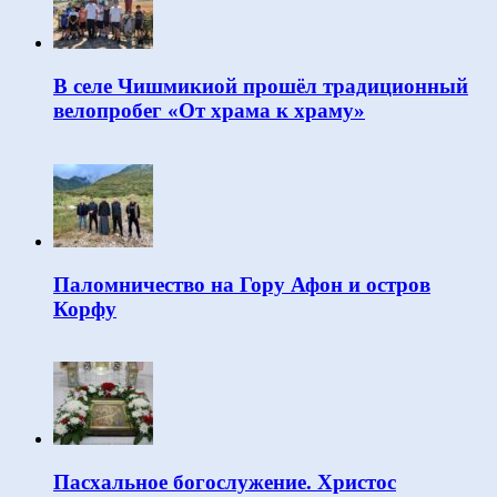
В селе Чишмикиой прошёл традиционный
велопробег «От храма к храму»
Паломничество на Гору Афон и остров
Корфу
Пасхальное богослужение. Христос