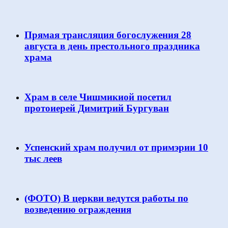
Прямая трансляция богослужения 28
августа в день престольного праздника
храма
Храм в селе Чишмикиой посетил
протоиерей Димитрий Бургуван
Успенский храм получил от примэрии 10
тыс леев
(ФОТО) В церкви ведутся работы по
возведению ограждения